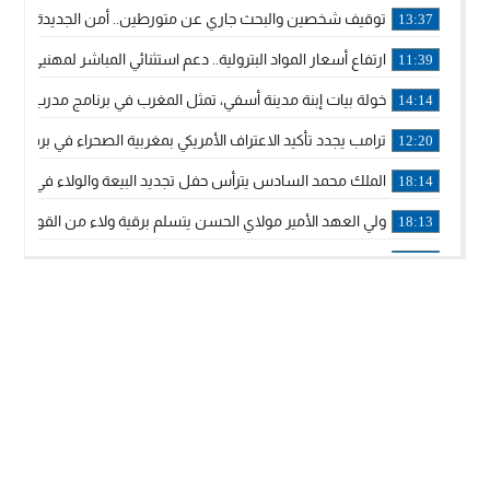
توقيف شخصين والبحث جاري عن متورطين.. أمن الجديدة يفك 
13:37
ارتفاع أسعار المواد البترولية.. دعم استثنائي المباشر لمهنيي ا
11:39
خولة بيات إبنة مدينة أسفي، تمثل المغرب في برنامج مدرب ركوب 
14:14
ترامب يجدد تأكيد الاعتراف الأمريكي بمغربية الصحراء في برقية إلى
12:20
الملك محمد السادس يترأس حفل تجديد البيعة والولاء في قصر
18:14
ولي العهد الأمير مولاي الحسن يتسلم برقية ولاء من القوات الم
18:13
57 جثة على سواحل سبتة المحتلة .. وآلاف المقتحمين يعودون إلى المغرب
18:09
إسبانيا والمغرب يتفقان على إعادة المهاجرين الذين دخلوا سبتة ا
16:53
أكد على أن المشاريع الكبرى للدولة تتجاوز الزمن الحكومي.. “
16:51
جلالة الملك: نعيش مرحلة يجب أن تسود فيها الثقة.. والاستقرار 
21:48
آسفي: إعطاء انطلاقة وتدشين مشاريع ذات طابع تنموي
14:36
نشرة إنذارية.. موجة حرارة مرتقبة تصل إلى 47 درجة
18:15