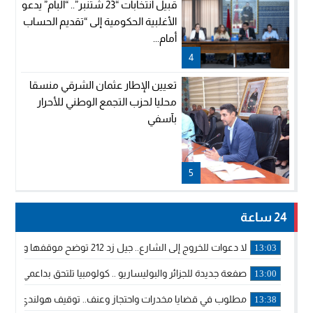
قبيل انتخابات “23 شتنبر”.. “البام” يدعو
الأغلبية الحكومية إلى “تقديم الحساب
أمام...
4
تعيين الإطار عثمان الشرقي منسقا
محليا لحزب التجمع الوطني للأحرار
بآسفي
5
24 ساعة
لا دعوات للخروج إلى الشارع.. جيل زد 212 توضح موقفها وتؤكد أن المنشورات المنسوبة إليها لا تمثل موقفها الرسمي.
13:03
صفعة جديدة للجزائر والبوليساريو .. كولومبيا تلتحق بداعمي مغربي
13:00
مطلوب في قضايا مخدرات واحتجاز وعنف.. توقيف هولندي بوجدة 
13:38