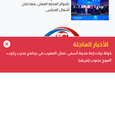
بالدوائر المحلية المعلن عنها خلال
أشغال المجلس...
الأخبار العاجلة
خولة بيات إبنة مدينة أسفي، تمثل المغرب في برنامج مدرب ركوب
الموج بجنوب إفريقيا
صحيفة الكترونية متجددة على مدار الساعة تصدر عن شركة
safigoud media
أسفي كود | safigoud.com
© 2026 جميع الحقوق محفوظة.
safigoud.com