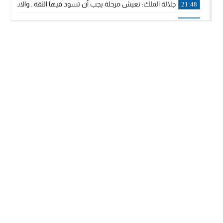
جلالة الملك: نعيش مرحلة يجب أن تسود فيها الثقة.. والاستقرار 
21:48
آسفي: إعطاء انطلاقة وتدشين مشاريع ذات طابع تنموي
14:36
نشرة إنذارية.. موجة حرارة مرتقبة تصل إلى 47 درجة
18:15
تعليقا على طريق دونالد ترامب السريع.. الرئيس الأمريكي يشكر
18:13
القضاء ينتصر لحق العلاج..”لايمكن مطالبة مواطن بأداء مصاريف
11:53
لائحة مرشحي حزب الأصالة والمعاصرة بالدوائر المحلية المعلن 
20:13
فوزي لقجع وينجا الخطاط ينضمان رسميا للمكتب السياسي لـ”ال
10:02