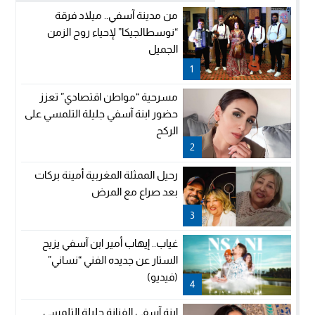
من مدينة آسفي.. ميلاد فرقة
“نوسطالجيكا” لإحياء روح الزمن
الجميل
1
مسرحية “مواطن اقتصادي” تعزز
حضور ابنة آسفي جليلة التلمسي على
الركح
2
رحيل الممثلة المغربية أمينة بركات
بعد صراع مع المرض
3
غياب.. إيهاب أمير ابن آسفي يزيح
الستار عن جديده الفني “نساني”
(فيديو)
4
ابنة آسفي الفنانة جليلة التلمسي