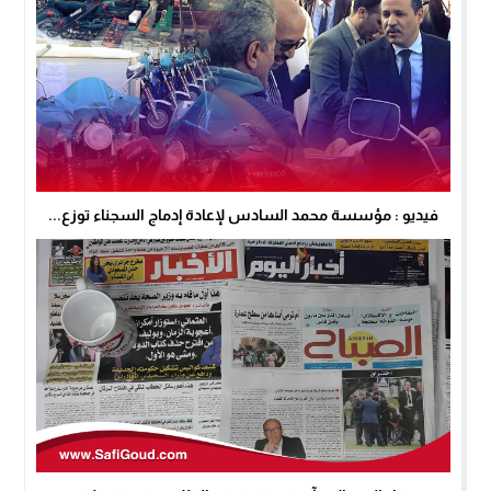
فيديو : مؤسسة محمد السادس لإعادة إدماج السجناء توزع...