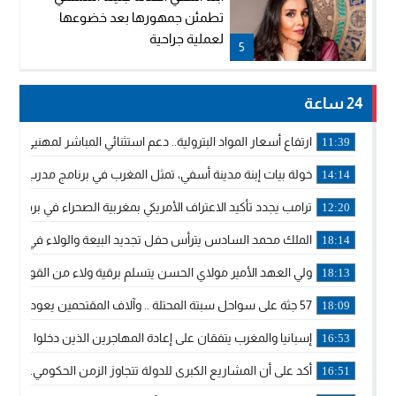
تطمئن جمهورها بعد خضوعها
لعملية جراحية
5
24 ساعة
ارتفاع أسعار المواد البترولية.. دعم استثنائي المباشر لمهنيي ا
11:39
خولة بيات إبنة مدينة أسفي، تمثل المغرب في برنامج مدرب ركوب 
14:14
ترامب يجدد تأكيد الاعتراف الأمريكي بمغربية الصحراء في برقية إلى
12:20
الملك محمد السادس يترأس حفل تجديد البيعة والولاء في قصر
18:14
ولي العهد الأمير مولاي الحسن يتسلم برقية ولاء من القوات الم
18:13
57 جثة على سواحل سبتة المحتلة .. وآلاف المقتحمين يعودون إلى المغرب
18:09
إسبانيا والمغرب يتفقان على إعادة المهاجرين الذين دخلوا سبتة ا
16:53
أكد على أن المشاريع الكبرى للدولة تتجاوز الزمن الحكومي.. “
16:51