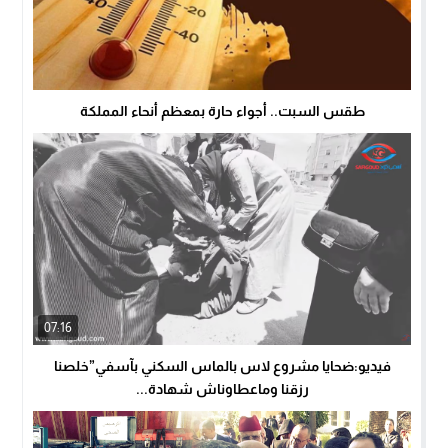
طقس السبت.. أجواء حارة بمعظم أنحاء المملكة
07:16
فيديو:ضحايا مشروع لاس بالماس السكني بآسفي”خلصنا
رزقنا وماعطاوناش شهادة...