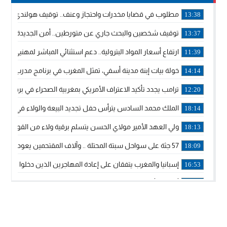
مطلوب في قضايا مخدرات واحتجاز وعنف.. توقيف هولندي بوجدة 
13:38
توقيف شخصين والبحث جاري عن متورطين.. أمن الجديدة يفك 
13:37
ارتفاع أسعار المواد البترولية.. دعم استثنائي المباشر لمهنيي ا
11:39
خولة بيات إبنة مدينة أسفي، تمثل المغرب في برنامج مدرب ركوب 
14:14
ترامب يجدد تأكيد الاعتراف الأمريكي بمغربية الصحراء في برقية إلى
12:20
الملك محمد السادس يترأس حفل تجديد البيعة والولاء في قصر
18:14
ولي العهد الأمير مولاي الحسن يتسلم برقية ولاء من القوات الم
18:13
57 جثة على سواحل سبتة المحتلة .. وآلاف المقتحمين يعودون إلى المغرب
18:09
إسبانيا والمغرب يتفقان على إعادة المهاجرين الذين دخلوا سبتة ا
16:53
أكد على أن المشاريع الكبرى للدولة تتجاوز الزمن الحكومي.. “
16:51
جلالة الملك: نعيش مرحلة يجب أن تسود فيها الثقة.. والاستقرار 
21:48
آسفي: إعطاء انطلاقة وتدشين مشاريع ذات طابع تنموي
14:36