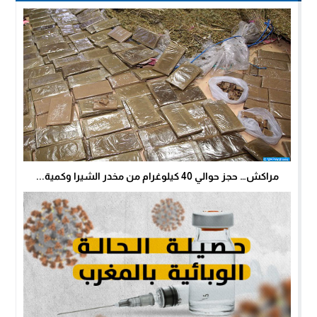
مراكش… حجز حوالي 40 كيلوغرام من مخدر الشيرا وكمية...