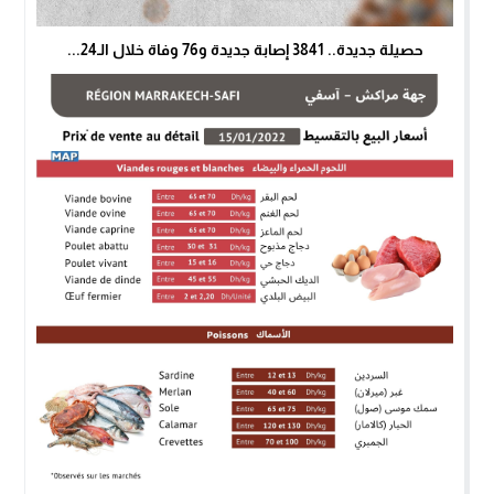
حصيلة جديدة.. 3841 إصابة جديدة و76 وفاة خلال الـ24...