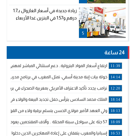
زيادة جديدة في أسعار الغازوال بـ1.7
درهم و1.57 في البنزين غدا الأربعاء
5
24 ساعة
ارتفاع أسعار المواد البترولية.. دعم استثنائي المباشر لمهنيي ا
11:39
خولة بيات إبنة مدينة أسفي، تمثل المغرب في برنامج مدرب ركوب 
14:14
ترامب يجدد تأكيد الاعتراف الأمريكي بمغربية الصحراء في برقية إلى
12:20
الملك محمد السادس يترأس حفل تجديد البيعة والولاء في قصر
18:14
ولي العهد الأمير مولاي الحسن يتسلم برقية ولاء من القوات الم
18:13
57 جثة على سواحل سبتة المحتلة .. وآلاف المقتحمين يعودون إلى المغرب
18:09
إسبانيا والمغرب يتفقان على إعادة المهاجرين الذين دخلوا سبتة ا
16:53