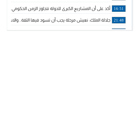
أكد على أن المشاريع الكبرى للدولة تتجاوز الزمن الحكومي.. “
16:51
جلالة الملك: نعيش مرحلة يجب أن تسود فيها الثقة.. والاستقرار 
21:48
آسفي: إعطاء انطلاقة وتدشين مشاريع ذات طابع تنموي
14:36
نشرة إنذارية.. موجة حرارة مرتقبة تصل إلى 47 درجة
18:15
تعليقا على طريق دونالد ترامب السريع.. الرئيس الأمريكي يشكر
18:13
القضاء ينتصر لحق العلاج..”لايمكن مطالبة مواطن بأداء مصاريف
11:53
لائحة مرشحي حزب الأصالة والمعاصرة بالدوائر المحلية المعلن 
20:13
فوزي لقجع وينجا الخطاط ينضمان رسميا للمكتب السياسي لـ”ال
10:02