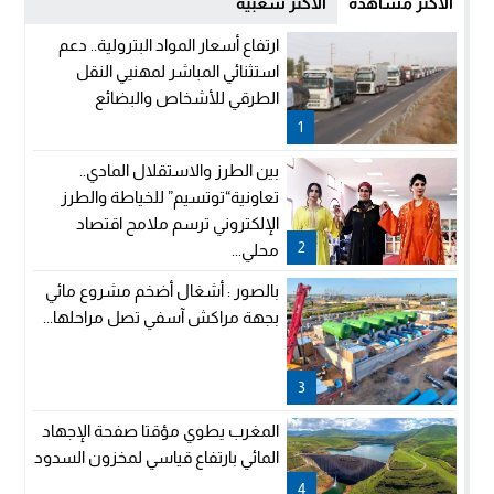
الأكثر مشاهدة
الأكثر شعبية
ارتفاع أسعار المواد البترولية.. دعم
استثنائي المباشر لمهنيي النقل
الطرقي للأشخاص والبضائع
1
بين الطرز والاستقلال المادي..
تعاونية“توتسيم” للخياطة والطرز
الإلكتروني ترسم ملامح اقتصاد
2
محلي...
بالصور : أشغال أضخم مشروع مائي
بجهة مراكش آسفي تصل مراحلها...
3
المغرب يطوي مؤقتا صفحة الإجهاد
المائي بارتفاع قياسي لمخزون السدود
4