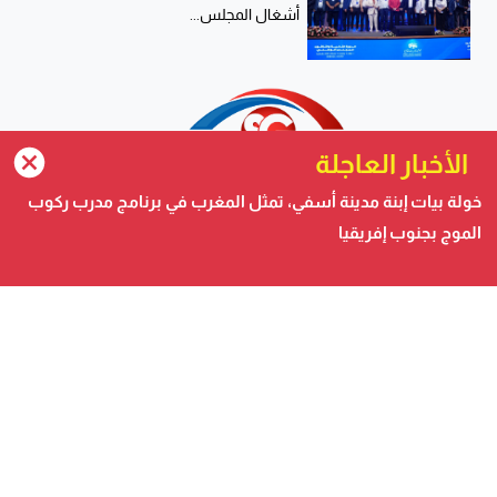
أشغال المجلس...
الأخبار العاجلة
خولة بيات إبنة مدينة أسفي، تمثل المغرب في برنامج مدرب ركوب
الموج بجنوب إفريقيا
صحيفة الكترونية متجددة على مدار الساعة تصدر عن شركة
safigoud media
أسفي كود | safigoud.com
© 2026 جميع الحقوق محفوظة.
safigoud.com