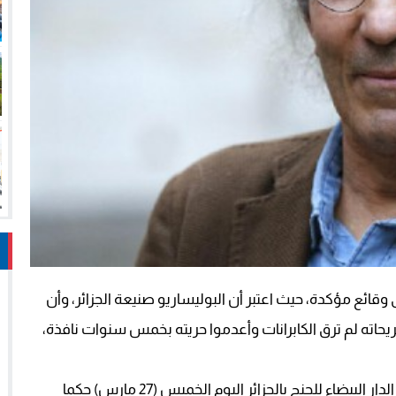
وقائع مؤكدة، حيث اعتبر أن البوليساريو صنيعة الجزائر، وأن
ريحاته لم ترق الكابرانات وأعدموا حريته بخمس سنوات نافذة،
وحسب ما تقلت وكالة “فرنس برس”، أصدرت محكمة الدار البيضاء للجنح بالجزائر اليوم الخميس (27 مارس) حكما