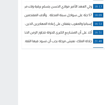
ولي العهد الأمير مولاي الحسن يتسلم برقية ولاء من القوات المسلحة ا
18:13
57 جثة على سواحل سبتة المحتلة .. وآلاف المقتحمين يعودون إلى المغرب
18:09
إسبانيا والمغرب يتفقان على إعادة المهاجرين الذين دخلوا سبتة المحتلة
16:53
أكد على أن المشاريع الكبرى للدولة تتجاوز الزمن الحكومي.. “الحركة 
16:51
جلالة الملك: نعيش مرحلة يجب أن تسود فيها الثقة.. والاستقرار السياسي
21:48
آسفي: إعطاء انطلاقة وتدشين مشاريع ذات طابع تنموي
14:36
نشرة إنذارية.. موجة حرارة مرتقبة تصل إلى 47 درجة
18:15
تعليقا على طريق دونالد ترامب السريع.. الرئيس الأمريكي يشكر جلالة
18:13
القضاء ينتصر لحق العلاج..”لايمكن مطالبة مواطن بأداء مصاريف العلاج
11:53
لائحة مرشحي حزب الأصالة والمعاصرة بالدوائر المحلية المعلن عنها خ
20:13
فوزي لقجع وينجا الخطاط ينضمان رسميا للمكتب السياسي لـ”البام” و
10:02