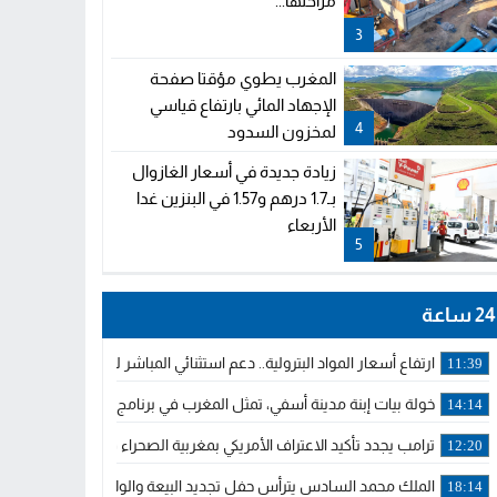
مراحلها...
3
المغرب يطوي مؤقتا صفحة
الإجهاد المائي بارتفاع قياسي
4
لمخزون السدود
زيادة جديدة في أسعار الغازوال
بـ1.7 درهم و1.57 في البنزين غدا
الأربعاء
5
24 ساعة
ارتفاع أسعار المواد البترولية.. دعم استثنائي المباشر لمهنيي النقل ال
11:39
خولة بيات إبنة مدينة أسفي، تمثل المغرب في برنامج مدرب ركوب الموج 
14:14
ترامب يجدد تأكيد الاعتراف الأمريكي بمغربية الصحراء في برقية إلى الملك
12:20
الملك محمد السادس يترأس حفل تجديد البيعة والولاء في قصر تطوان
18:14