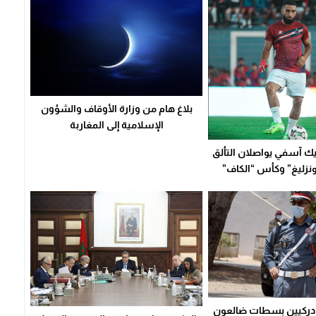
بلاغ هام من وزارة الأوقاف والشؤون
الإسلامية إلى المغاربة
ك آسفي يواصلان التألق
نزليغ” وكأس “الكاف”
دركيين بسطات ضالعون