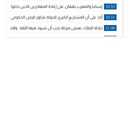
إسبانيا والمغرب يتفقان على إعادة المهاجرين الذين دخلوا سبتة ا
16:53
أكد على أن المشاريع الكبرى للدولة تتجاوز الزمن الحكومي.. “
16:51
جلالة الملك: نعيش مرحلة يجب أن تسود فيها الثقة.. والاستقرار 
21:48
آسفي: إعطاء انطلاقة وتدشين مشاريع ذات طابع تنموي
14:36
نشرة إنذارية.. موجة حرارة مرتقبة تصل إلى 47 درجة
18:15
تعليقا على طريق دونالد ترامب السريع.. الرئيس الأمريكي يشكر
18:13
القضاء ينتصر لحق العلاج..”لايمكن مطالبة مواطن بأداء مصاريف
11:53
لائحة مرشحي حزب الأصالة والمعاصرة بالدوائر المحلية المعلن 
20:13
فوزي لقجع وينجا الخطاط ينضمان رسميا للمكتب السياسي لـ”ال
10:02