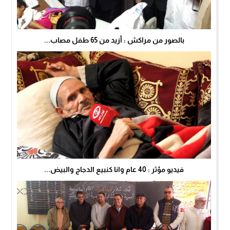
بالصور من مراكش : أزيد من 65 طفل مصاب...
فيديو مؤثر : 40 عام وانا كنبيع الدجاج والبيض...