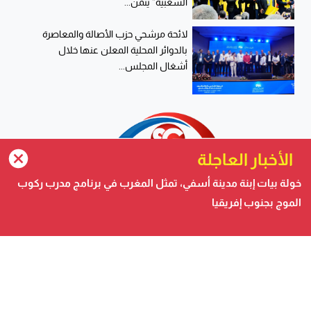
الشعبية” يثمن...
لائحة مرشحي حزب الأصالة والمعاصرة
بالدوائر المحلية المعلن عنها خلال
أشغال المجلس...
الأخبار العاجلة
خولة بيات إبنة مدينة أسفي، تمثل المغرب في برنامج مدرب ركوب
الموج بجنوب إفريقيا
صحيفة الكترونية متجددة على مدار الساعة تصدر عن شركة
safigoud media
أسفي كود | safigoud.com
© 2026 جميع الحقوق محفوظة.
safigoud.com