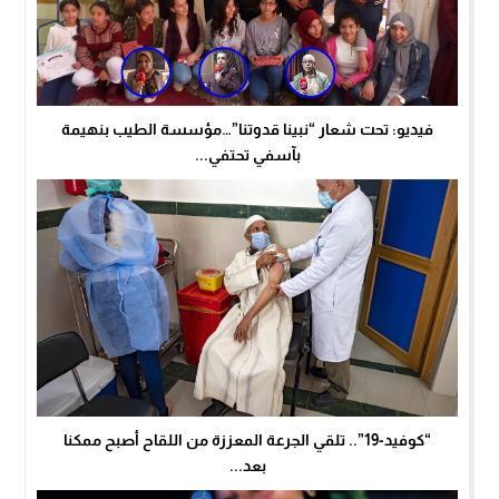
فيديو: تحت شعار “نبينا قدوتنا”…مؤسسة الطيب بنهيمة
بآسفي تحتفي...
“كوفيد-19”.. تلقي الجرعة المعززة من اللقاح أصبح ممكنا
بعد...