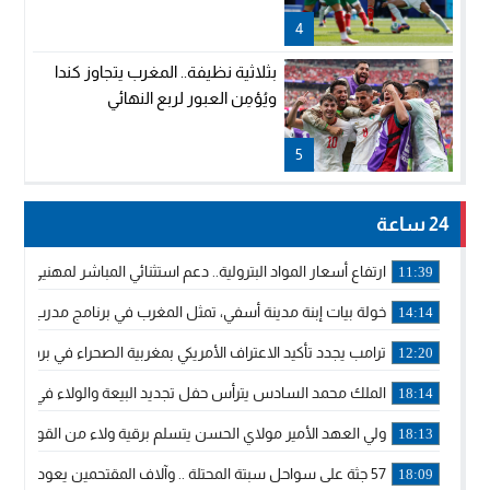
4
بثلاثية نظيفة.. المغرب يتجاوز كندا
ويُؤمِن العبور لربع النهائي
5
24 ساعة
ارتفاع أسعار المواد البترولية.. دعم استثنائي المباشر لمهنيي ا
11:39
خولة بيات إبنة مدينة أسفي، تمثل المغرب في برنامج مدرب ركوب 
14:14
ترامب يجدد تأكيد الاعتراف الأمريكي بمغربية الصحراء في برقية إلى
12:20
الملك محمد السادس يترأس حفل تجديد البيعة والولاء في قصر
18:14
ولي العهد الأمير مولاي الحسن يتسلم برقية ولاء من القوات الم
18:13
57 جثة على سواحل سبتة المحتلة .. وآلاف المقتحمين يعودون إلى المغرب
18:09