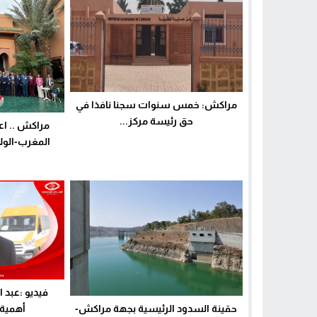
مراكش: خمس سنوات سجنا نافذا في
حق رئيسة مركز...
مراكش .. اع
المغرب-الولا
فيديو :عبد 
أهمية ب
حقينة السدود الرئيسية بجهة مراكش-