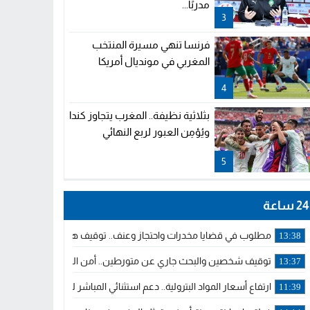
مدربًا...
3
فرنسا تنهي مسيرة المنتخب
المغربي في مونديال أمريكا
4
بثلاثية نظيفة.. المغرب يتجاوز كندا
ويُؤمِن العبور لربع النهائي
5
24 ساعة
مطلوب في قضايا مخدرات واحتجاز وعنف.. توقيف هولندي بوجدة ملاحق 
13:38
توقيف شخصين والبحث جاري عن متورطين.. أمن الجديدة يفك خيوط س
13:37
ارتفاع أسعار المواد البترولية.. دعم استثنائي المباشر لمهنيي النقل ال
11:39