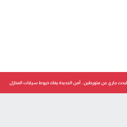
حث جاري عن متورطين.. أمن الجديدة يفك خيوط سرقات المنازل
د البترولية.. دعم استثنائي المباشر لمهنيي النقل الطرقي للأشخاص والب