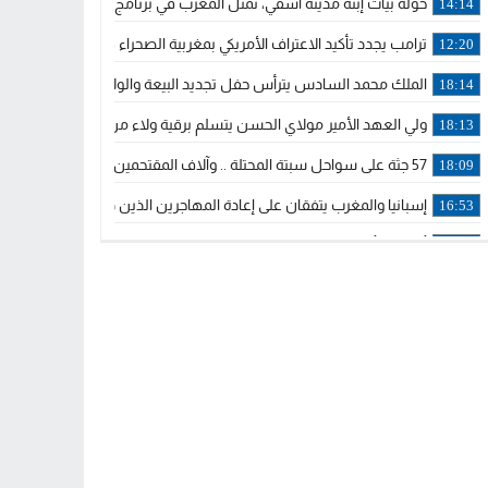
خولة بيات إبنة مدينة أسفي، تمثل المغرب في برنامج مدرب ركوب الموج 
14:14
ترامب يجدد تأكيد الاعتراف الأمريكي بمغربية الصحراء في برقية إلى الملك
12:20
الملك محمد السادس يترأس حفل تجديد البيعة والولاء في قصر تطوان
18:14
ولي العهد الأمير مولاي الحسن يتسلم برقية ولاء من القوات المسلحة ا
18:13
57 جثة على سواحل سبتة المحتلة .. وآلاف المقتحمين يعودون إلى المغرب
18:09
إسبانيا والمغرب يتفقان على إعادة المهاجرين الذين دخلوا سبتة المحتلة
16:53
أكد على أن المشاريع الكبرى للدولة تتجاوز الزمن الحكومي.. “الحركة 
16:51
جلالة الملك: نعيش مرحلة يجب أن تسود فيها الثقة.. والاستقرار السياسي
21:48
آسفي: إعطاء انطلاقة وتدشين مشاريع ذات طابع تنموي
14:36
نشرة إنذارية.. موجة حرارة مرتقبة تصل إلى 47 درجة
18:15
تعليقا على طريق دونالد ترامب السريع.. الرئيس الأمريكي يشكر جلالة
18:13
القضاء ينتصر لحق العلاج..”لايمكن مطالبة مواطن بأداء مصاريف العلاج
11:53