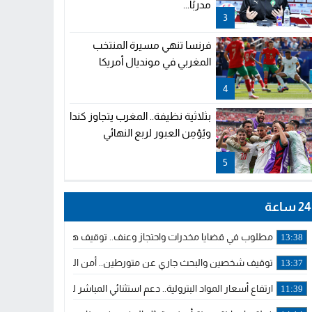
مدربًا...
3
فرنسا تنهي مسيرة المنتخب
المغربي في مونديال أمريكا
4
بثلاثية نظيفة.. المغرب يتجاوز كندا
ويُؤمِن العبور لربع النهائي
5
24 ساعة
مطلوب في قضايا مخدرات واحتجاز وعنف.. توقيف هولندي بوجدة ملاحق 
13:38
توقيف شخصين والبحث جاري عن متورطين.. أمن الجديدة يفك خيوط س
13:37
ارتفاع أسعار المواد البترولية.. دعم استثنائي المباشر لمهنيي النقل ال
11:39