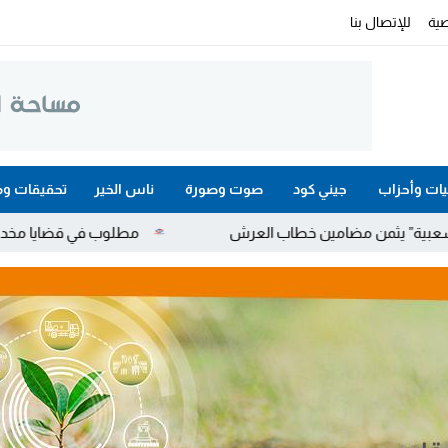
ية
للإتصال بنا
ات وأحزاب
جيني كود
صوت وصورة
ناس الخير
تحقيقات وم
ين خطاب العرش
مطلوب في قضايا مخدرات واحتجاز وعنف.. توق