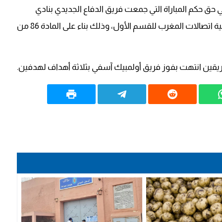
في حق حكم المباراة التي جمعت فريق الدفاع الجديدي بنادي
أولمبيك أسفي،برسم الدورة ال21 من البطولة الاحترافية اتصالات المغرب للقسم الأول، وذلك بناء على المادة 86 من
ريقين انتهت بفوز فريق أولمبيك آسفي بثلاثة أهداف لهدفين.