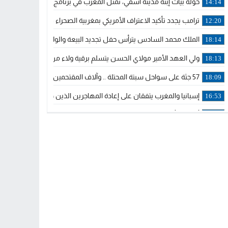
خولة بيات إبنة مدينة أسفي، تمثل المغرب في برنامج مدرب ركوب الموج 
14:14
ترامب يجدد تأكيد الاعتراف الأمريكي بمغربية الصحراء في برقية إلى الملك
12:20
الملك محمد السادس يترأس حفل تجديد البيعة والولاء في قصر تطوان
18:14
ولي العهد الأمير مولاي الحسن يتسلم برقية ولاء من القوات المسلحة ا
18:13
57 جثة على سواحل سبتة المحتلة .. وآلاف المقتحمين يعودون إلى المغرب
18:09
إسبانيا والمغرب يتفقان على إعادة المهاجرين الذين دخلوا سبتة المحتلة
16:53
أكد على أن المشاريع الكبرى للدولة تتجاوز الزمن الحكومي.. “الحركة 
16:51
جلالة الملك: نعيش مرحلة يجب أن تسود فيها الثقة.. والاستقرار السياسي
21:48
آسفي: إعطاء انطلاقة وتدشين مشاريع ذات طابع تنموي
14:36
نشرة إنذارية.. موجة حرارة مرتقبة تصل إلى 47 درجة
18:15
تعليقا على طريق دونالد ترامب السريع.. الرئيس الأمريكي يشكر جلالة
18:13
القضاء ينتصر لحق العلاج..”لايمكن مطالبة مواطن بأداء مصاريف العلاج
11:53