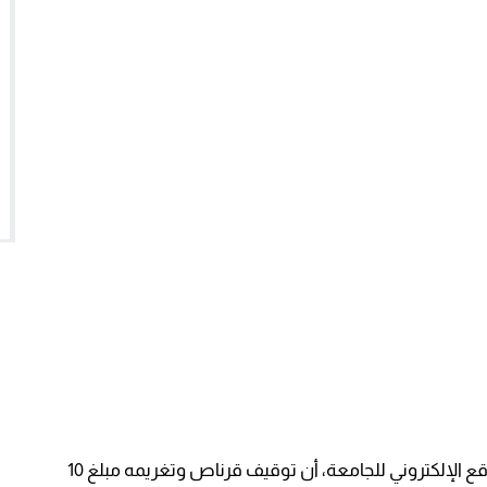
وذكرت اللجنة المركزية للتأديب، في بلاغ نشر على الموقع الإلكتروني للجامعة، أن توقيف قرناص وتغريمه مبلغ 10