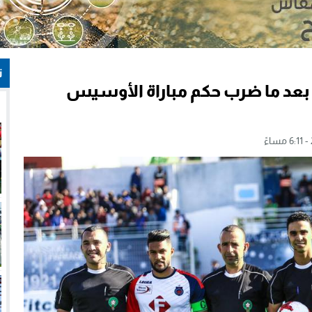
ت
عد ما ضرب حكم مباراة الأوسيس