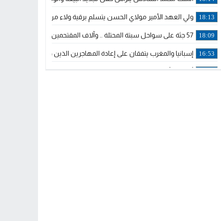
ولي العهد الأمير مولاي الحسن يتسلم برقية ولاء من القوات المسلحة ا
18:13
57 جثة على سواحل سبتة المحتلة .. وآلاف المقتحمين يعودون إلى المغرب
18:09
إسبانيا والمغرب يتفقان على إعادة المهاجرين الذين دخلوا سبتة المحتلة
16:53
أكد على أن المشاريع الكبرى للدولة تتجاوز الزمن الحكومي.. “الحركة 
16:51
جلالة الملك: نعيش مرحلة يجب أن تسود فيها الثقة.. والاستقرار السياسي
21:48
آسفي: إعطاء انطلاقة وتدشين مشاريع ذات طابع تنموي
14:36
نشرة إنذارية.. موجة حرارة مرتقبة تصل إلى 47 درجة
18:15
تعليقا على طريق دونالد ترامب السريع.. الرئيس الأمريكي يشكر جلالة
18:13
القضاء ينتصر لحق العلاج..”لايمكن مطالبة مواطن بأداء مصاريف العلاج
11:53