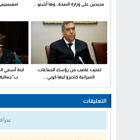
محيحين على وزارة الصحة…وها أشنو...
امغيمييمي
لفتيت غاضب من رؤساء الجماعات:
ابنة آسفي الف
الميزانية كتديرو ليها كوبي...
ب”جمالية”
التعليقات
عذراً 