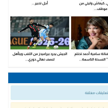
..كيفاش وليتي من
أجل تدبير...
موظف...
نانة سامية أحمد تختتم
الجيش يجرد بيراميدز من اللقب ويتأهل
 النسخة التاسعة...
لنصف نهائي دوري...
التعليقات مغلقة