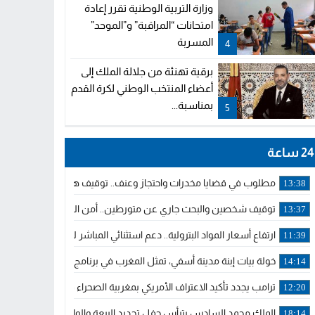
وزارة التربية الوطنية تقرر إعادة
امتحانات “المراقبة” و”الموحد”
المسربة
4
برقية تهنئة من جلالة الملك إلى
أعضاء المنتخب الوطني لكرة القدم
بمناسبة...
5
24 ساعة
مطلوب في قضايا مخدرات واحتجاز وعنف.. توقيف هولندي بوجدة ملاحق 
13:38
توقيف شخصين والبحث جاري عن متورطين.. أمن الجديدة يفك خيوط س
13:37
ارتفاع أسعار المواد البترولية.. دعم استثنائي المباشر لمهنيي النقل ال
11:39
خولة بيات إبنة مدينة أسفي، تمثل المغرب في برنامج مدرب ركوب الموج 
14:14
ترامب يجدد تأكيد الاعتراف الأمريكي بمغربية الصحراء في برقية إلى الملك
12:20
الملك محمد السادس يترأس حفل تجديد البيعة والولاء في قصر تطوان
18:14