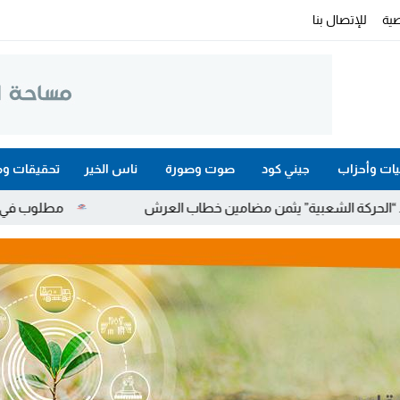
ية
للإتصال بنا
ات وأحزاب
جيني كود
صوت وصورة
ناس الخير
تحقيقات وم
ة” يثمن مضامين خطاب العرش
مطلوب في قضايا مخدرات واحتجاز