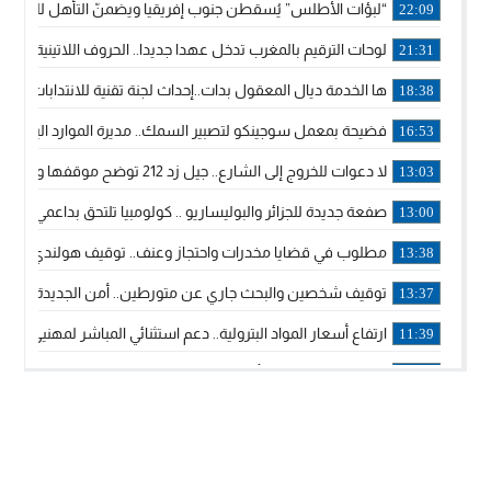
“لبؤات الأطلس” يُسقطن جنوب إفريقيا ويضمنّ التأهل للموندي
22:09
لوحات الترقيم بالمغرب تدخل عهدا جديدا.. الحروف اللاتينية تجاور
21:31
ها الخدمة ديال المعقول بدات..إحداث لجنة تقنية للانتدابات وتدب
18:38
فضيحة بمعمل سوجينكو لتصبير السمك.. مديرة الموارد البشرية
16:53
لا دعوات للخروج إلى الشارع.. جيل زد 212 توضح موقفها وتؤكد أن المنشورات المنسوبة إليها لا تمثل موقفها الرسمي.
13:03
صفعة جديدة للجزائر والبوليساريو .. كولومبيا تلتحق بداعمي مغربي
13:00
مطلوب في قضايا مخدرات واحتجاز وعنف.. توقيف هولندي بوجدة 
13:38
توقيف شخصين والبحث جاري عن متورطين.. أمن الجديدة يفك 
13:37
ارتفاع أسعار المواد البترولية.. دعم استثنائي المباشر لمهنيي ا
11:39
خولة بيات إبنة مدينة أسفي، تمثل المغرب في برنامج مدرب ركوب 
14:14
ترامب يجدد تأكيد الاعتراف الأمريكي بمغربية الصحراء في برقية إلى
12:20
الملك محمد السادس يترأس حفل تجديد البيعة والولاء في قصر
18:14