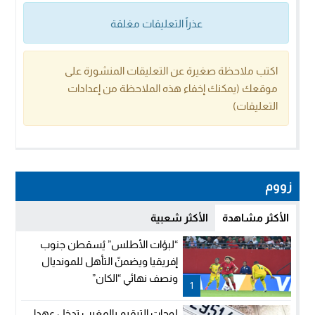
عذراً التعليقات مغلقة
اكتب ملاحظة صغيرة عن التعليقات المنشورة على
موقعك (يمكنك إخفاء هذه الملاحظة من إعدادات
التعليقات)
زووم
الأكثر مشاهدة
الأكثر شعبية
“لبؤات الأطلس” يُسقطن جنوب
إفريقيا ويضمنّ التأهل للمونديال
ونصف نهائي “الكان”
1
لوحات الترقيم بالمغرب تدخل عهدا