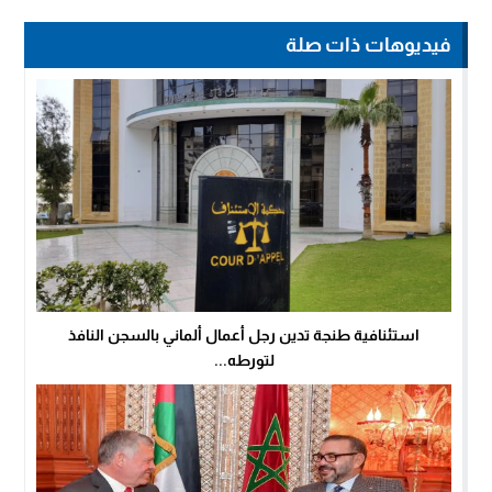
فيديوهات ذات صلة
استئنافية طنجة تدين رجل أعمال ألماني بالسجن النافذ
لتورطه...