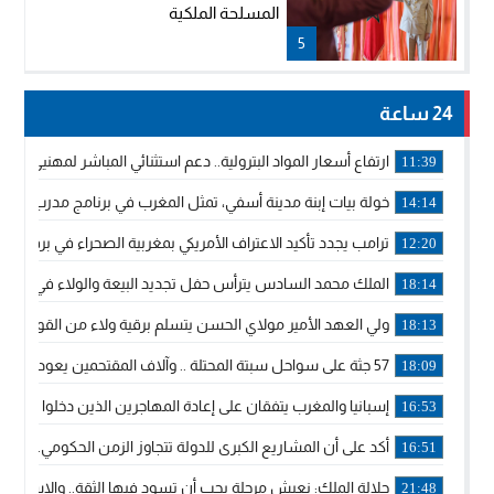
المسلحة الملكية
5
24 ساعة
ارتفاع أسعار المواد البترولية.. دعم استثنائي المباشر لمهنيي ا
11:39
خولة بيات إبنة مدينة أسفي، تمثل المغرب في برنامج مدرب ركوب 
14:14
ترامب يجدد تأكيد الاعتراف الأمريكي بمغربية الصحراء في برقية إلى
12:20
الملك محمد السادس يترأس حفل تجديد البيعة والولاء في قصر
18:14
ولي العهد الأمير مولاي الحسن يتسلم برقية ولاء من القوات الم
18:13
57 جثة على سواحل سبتة المحتلة .. وآلاف المقتحمين يعودون إلى المغرب
18:09
إسبانيا والمغرب يتفقان على إعادة المهاجرين الذين دخلوا سبتة ا
16:53
أكد على أن المشاريع الكبرى للدولة تتجاوز الزمن الحكومي.. “
16:51
جلالة الملك: نعيش مرحلة يجب أن تسود فيها الثقة.. والاستقرار 
21:48