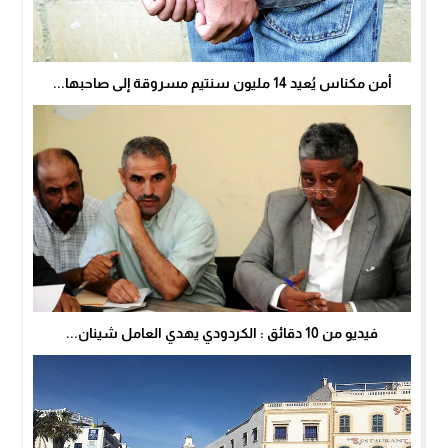
أمن مكناس يُعيد 14 مليون سنتيم مسروقة إلى صاحبها...
فيديو من 10 دقائق : الكردودي يهدي العامل شينان...