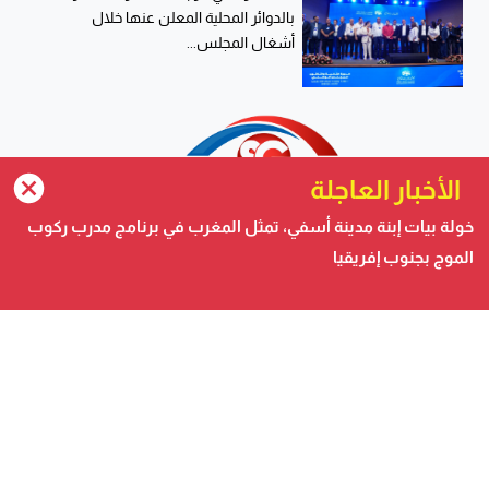
بالدوائر المحلية المعلن عنها خلال
أشغال المجلس...
الأخبار العاجلة
خولة بيات إبنة مدينة أسفي، تمثل المغرب في برنامج مدرب ركوب
الموج بجنوب إفريقيا
صحيفة الكترونية متجددة على مدار الساعة تصدر عن شركة
safigoud media
أسفي كود | safigoud.com
© 2026 جميع الحقوق محفوظة.
safigoud.com