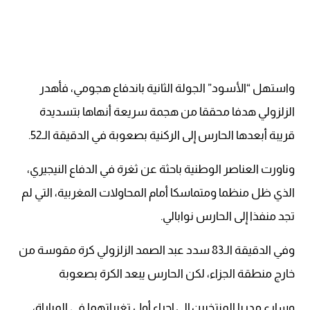
واستهل “الأسود” الجولة الثانية باندفاع هجومي، فأهدر
الزلزولي هدفا محققا من هجمة سريعة أنهاها بتسديدة
قريبة أبعدها الحارس إلى الركنية بصعوبة في الدقيقة الـ52.
وناورت العناصر الوطنية باحثة عن ثغرة في الدفاع النيجيري،
الذي ظل منظما ومتماسكا أمام المحاولات المغربية، التي لم
تجد منفذا إلى الحارس نوابالي.
وفي الدقيقة الـ83 سدد عبد الصمد الزلزولي كرة مقوسة من
خارج منطقة الجزاء، لكن الحارس يبعد الكرة بصعوبة
وسارع مدربا المنتخبين إلى إجراء أول تغيراتهما في المباراة،