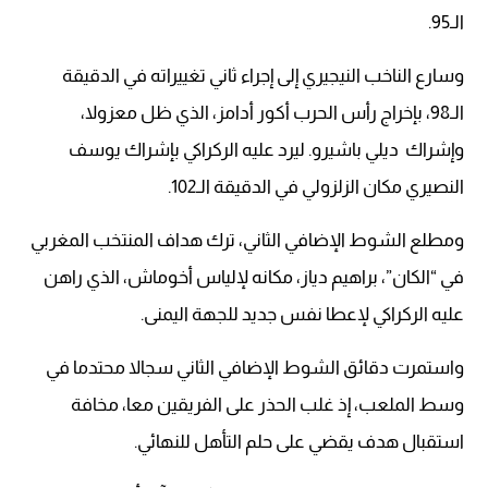
الـ95.
وسارع الناخب النيجيري إلى إجراء ثاني تغييراته في الدقيقة
الـ98، بإخراج رأس الحرب أكور أدامز، الذي ظل معزولا،
وإشراك ديلي باشيرو. ليرد عليه الركراكي بإشراك يوسف
النصيري مكان الزلزولي في الدقيقة الـ102.
ومطلع الشوط الإضافي الثاني، ترك هداف المنتخب المغربي
في “الكان”، براهيم دياز، مكانه لإلياس أخوماش، الذي راهن
عليه الركراكي لإعطا نفس جديد للجهة اليمنى.
واستمرت دقائق الشوط الإضافي الثاني سجالا محتدما في
وسط الملعب، إذ غلب الحذر على الفريقين معا، مخافة
استقبال هدف يقضي على حلم التأهل للنهائي.