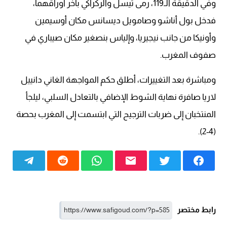
وفي الدقيقة الـ119، رمى تيسل والركراكي بآخر أوراقهما،
فدخل بول أناشو وصامويل ديسانس مكان أوسيمين
وأونيكا من جانب نيجيريا، وإلياس بنصغير مكان صيباري في
صفوف المغرب.
ومباشرة بعد التغييرات، أطلق حكم المواجهة الغاني دانييل
لاريا صافرة نهاية الشوط الإضافي بالتعادل السلبي، ليلجأ
المنتخبان إلى ضربات الترجيح التي ابتسمت إلى المغرب بحصة
(4-2).
رابط مختصر