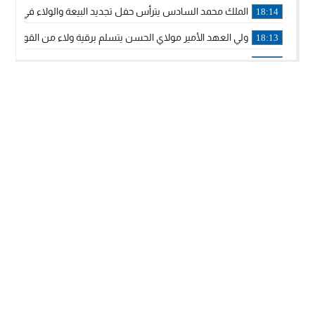
الملك محمد السادس يترأس حفل تجديد البيعة والولاء في قصر
18:14
ولي العهد الأمير مولاي الحسن يتسلم برقية ولاء من القوات الم
18:13
57 جثة على سواحل سبتة المحتلة .. وآلاف المقتحمين يعودون إلى المغرب
18:09
إسبانيا والمغرب يتفقان على إعادة المهاجرين الذين دخلوا سبتة ا
16:53
أكد على أن المشاريع الكبرى للدولة تتجاوز الزمن الحكومي.. “
16:51
جلالة الملك: نعيش مرحلة يجب أن تسود فيها الثقة.. والاستقرار 
21:48
آسفي: إعطاء انطلاقة وتدشين مشاريع ذات طابع تنموي
14:36
نشرة إنذارية.. موجة حرارة مرتقبة تصل إلى 47 درجة
18:15