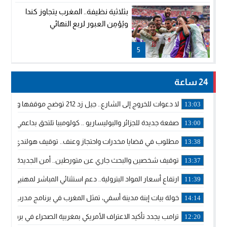
بثلاثية نظيفة.. المغرب يتجاوز كندا
ويُؤمِن العبور لربع النهائي
5
24 ساعة
لا دعوات للخروج إلى الشارع.. جيل زد 212 توضح موقفها وتؤكد أن المنشورات المنسوبة إليها لا تمثل موقفها الرسمي.
13:03
صفعة جديدة للجزائر والبوليساريو .. كولومبيا تلتحق بداعمي مغربي
13:00
مطلوب في قضايا مخدرات واحتجاز وعنف.. توقيف هولندي بوجدة 
13:38
توقيف شخصين والبحث جاري عن متورطين.. أمن الجديدة يفك 
13:37
ارتفاع أسعار المواد البترولية.. دعم استثنائي المباشر لمهنيي ا
11:39
خولة بيات إبنة مدينة أسفي، تمثل المغرب في برنامج مدرب ركوب 
14:14
ترامب يجدد تأكيد الاعتراف الأمريكي بمغربية الصحراء في برقية إلى
12:20