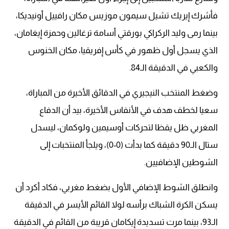
فأشرك إيريك تشيل سيمون موزيس مكان رافييل أونيديكا،
بينما رمى وليد الركراكي بورقتي أسامة ترغالين وحمزة إيغامان،
الذي يسجل أول ظهور في كأس إفريقيا، مكان الخنوس
والكعبي في الدقيقة الـ84.
وضغط المنتخب النيجيري في الدقائق الأخيرة من المباراة،
سعيا لخطف هدف في الأنفاس الأخيرة، بيد أن الدفاع
المغربي ظل يقظا لتحركات أوسيمين ولوكمان، ليسدل
ستال الـ90 دقيقة كما بدأت (0-0)، ويلجأ المنتخبات إلى
الشوطين الإضافيين.
وانطلق الشوط الإضافي الأول بضغط مغربي، فكاد أكرد أن
يسكن الكرة الشباك برأسه لولا القائم الأيسر في الدقيقة
الـ93، بينما مرت تسديدة إيكامان قريبة من القائم في الدقيقة