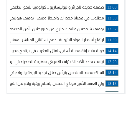
صفعة جديدة للجزائر والبوليساريو .. كولومبيا تلتحق بداعمي مغربي
13:00
مطلوب في قضايا مخدرات واحتجاز وعنف.. توقيف هولندي بوجدة 
13:38
توقيف شخصين والبحث جاري عن متورطين.. أمن الجديدة يفك 
13:37
ارتفاع أسعار المواد البترولية.. دعم استثنائي المباشر لمهنيي ا
11:39
خولة بيات إبنة مدينة أسفي، تمثل المغرب في برنامج مدرب ركوب 
14:14
ترامب يجدد تأكيد الاعتراف الأمريكي بمغربية الصحراء في برقية إلى
12:20
الملك محمد السادس يترأس حفل تجديد البيعة والولاء في قصر
18:14
ولي العهد الأمير مولاي الحسن يتسلم برقية ولاء من القوات الم
18:13
57 جثة على سواحل سبتة المحتلة .. وآلاف المقتحمين يعودون إلى المغرب
18:09
إسبانيا والمغرب يتفقان على إعادة المهاجرين الذين دخلوا سبتة ا
16:53
أكد على أن المشاريع الكبرى للدولة تتجاوز الزمن الحكومي.. “
16:51
جلالة الملك: نعيش مرحلة يجب أن تسود فيها الثقة.. والاستقرار 
21:48