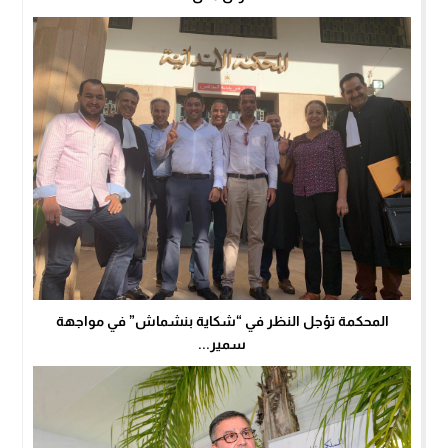
المحكمة تؤجل النظر في “شكاية بنشماش” في مواجهة
سمير...