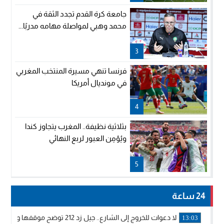
جامعة كرة القدم تجدد الثقة في
محمد وهبي لمواصلة مهامه مدربًا...
3
فرنسا تنهي مسيرة المنتخب المغربي
في مونديال أمريكا
4
بثلاثية نظيفة.. المغرب يتجاوز كندا
ويُؤمِن العبور لربع النهائي
5
24 ساعة
لا دعوات للخروج إلى الشارع.. جيل زد 212 توضح موقفها وتؤكد أن المنشورات المنسوبة إليها لا تمثل موقفها الرسمي.
13:03