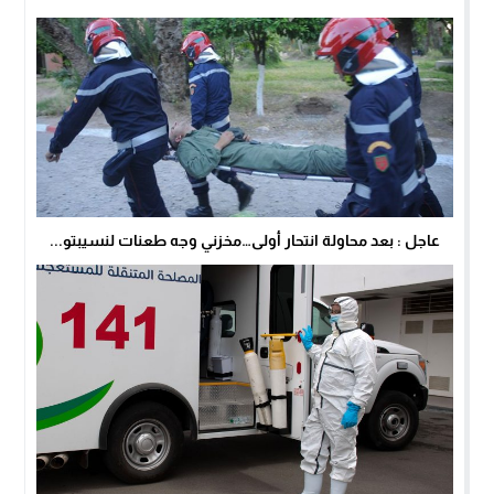
عاجل : بعد محاولة انتحار أولى…مخزني وجه طعنات لنسيبتو...