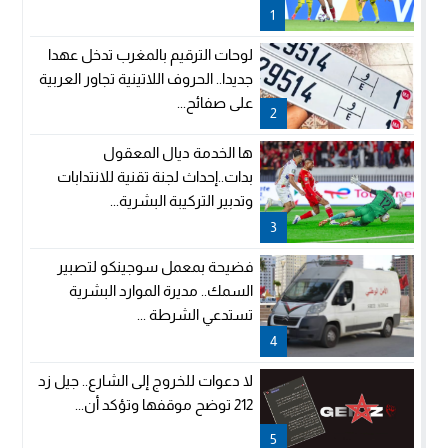
1
لوحات الترقيم بالمغرب تدخل عهدا
جديدا.. الحروف اللاتينية تجاور العربية
على صفائح...
2
ها الخدمة ديال المعقول
بدات..إحداث لجنة تقنية للانتدابات
وتدبير التركيبة البشرية...
3
فضيحة بمعمل سوجينكو لتصبير
السمك.. مديرة الموارد البشرية
تستدعي الشرطة ...
4
لا دعوات للخروج إلى الشارع.. جيل زد
212 توضح موقفها وتؤكد أن...
5