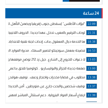
24 ساعة
“لبؤات الأطلس” يُسقطن جنوب إفريقيا ويضمنّ التأهل للموندي
22:09
لوحات الترقيم بالمغرب تدخل عهدا جديدا.. الحروف اللاتينية تجاور
21:31
ها الخدمة ديال المعقول بدات..إحداث لجنة تقنية للانتدابات وتدب
18:38
فضيحة بمعمل سوجينكو لتصبير السمك.. مديرة الموارد البشرية
16:53
لا دعوات للخروج إلى الشارع.. جيل زد 212 توضح موقفها وتؤكد أن المنشورات المنسوبة إليها لا تمثل موقفها الرسمي.
13:03
صفعة جديدة للجزائر والبوليساريو .. كولومبيا تلتحق بداعمي مغربي
13:00
مطلوب في قضايا مخدرات واحتجاز وعنف.. توقيف هولندي بوجدة 
13:38
توقيف شخصين والبحث جاري عن متورطين.. أمن الجديدة يفك 
13:37
ارتفاع أسعار المواد البترولية.. دعم استثنائي المباشر لمهنيي ا
11:39
خولة بيات إبنة مدينة أسفي، تمثل المغرب في برنامج مدرب ركوب 
14:14