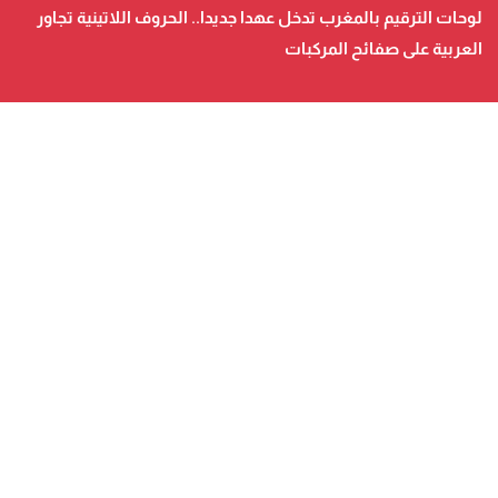
لوحات الترقيم بالمغرب تدخل عهدا جديدا.. الحروف اللاتينية تجاور
العربية على صفائح المركبات
صحيفة الكترونية متجددة على مدار الساعة تصدر عن شركة
safigoud media
أسفي كود | safigoud.com
© 2026 جميع الحقوق محفوظة.
safigoud.com