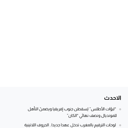
الاحدث
“لبؤات الأطلس” يُسقطن جنوب إفريقيا ويضمنّ التأهل
للمونديال ونصف نهائي “الكان”
لوحات الترقيم بالمغرب تدخل عهدا جديدا.. الحروف اللاتينية