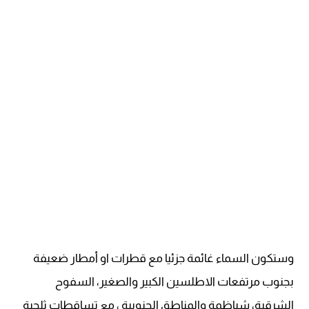
وستكون السماء غائمة جزئيا مع قطرات او أمطار ضعيفة
بجنوب مرتفعات الاطلسين الكبير والصغير، السفوح
الشرقية، شياظمة والمناطق الجنوبية ، مع تساقطات ثلجية