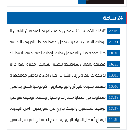
24 ساعة
“لبؤات الأطلس” يُسقطن جنوب إفريقيا ويضمنّ التأهل للموندي
22:09
لوحات الترقيم بالمغرب تدخل عهدا جديدا.. الحروف اللاتينية تجاور
21:31
ها الخدمة ديال المعقول بدات..إحداث لجنة تقنية للانتدابات وتدب
18:38
فضيحة بمعمل سوجينكو لتصبير السمك.. مديرة الموارد البشرية
16:53
لا دعوات للخروج إلى الشارع.. جيل زد 212 توضح موقفها وتؤكد أن المنشورات المنسوبة إليها لا تمثل موقفها الرسمي.
13:03
صفعة جديدة للجزائر والبوليساريو .. كولومبيا تلتحق بداعمي مغربي
13:00
مطلوب في قضايا مخدرات واحتجاز وعنف.. توقيف هولندي بوجدة 
13:38
توقيف شخصين والبحث جاري عن متورطين.. أمن الجديدة يفك 
13:37
ارتفاع أسعار المواد البترولية.. دعم استثنائي المباشر لمهنيي ا
11:39
خولة بيات إبنة مدينة أسفي، تمثل المغرب في برنامج مدرب ركوب 
14:14