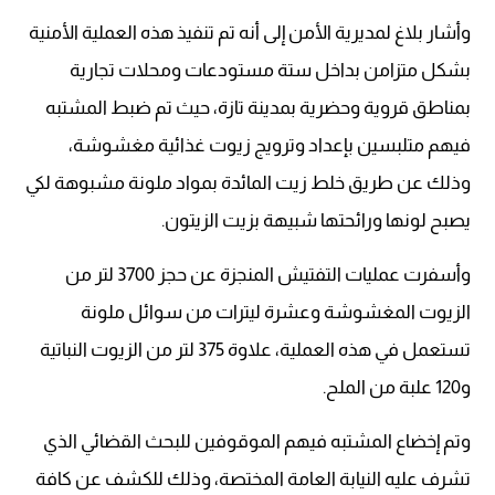
وأشار بلاغ لمديرية الأمن إلى أنه تم تنفيذ هذه العملية الأمنية
بشكل متزامن بداخل ستة مستودعات ومحلات تجارية
بمناطق قروية وحضرية بمدينة تازة، حيث تم ضبط المشتبه
فيهم متلبسين بإعداد وترويج زيوت غذائية مغشوشة،
وذلك عن طريق خلط زيت المائدة بمواد ملونة مشبوهة لكي
يصبح لونها ورائحتها شبيهة بزيت الزيتون.
وأسفرت عمليات التفتيش المنجزة عن حجز 3700 لتر من
الزيوت المغشوشة وعشرة ليترات من سوائل ملونة
تستعمل في هذه العملية، علاوة 375 لتر من الزيوت النباتية
و120 علبة من الملح.
وتم إخضاع المشتبه فيهم الموقوفين للبحث القضائي الذي
تشرف عليه النيابة العامة المختصة، وذلك للكشف عن كافة