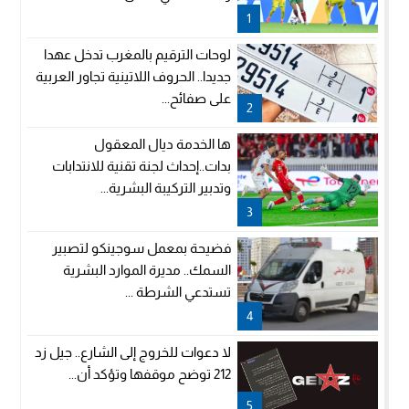
1
لوحات الترقيم بالمغرب تدخل عهدا
جديدا.. الحروف اللاتينية تجاور العربية
على صفائح...
2
ها الخدمة ديال المعقول
بدات..إحداث لجنة تقنية للانتدابات
وتدبير التركيبة البشرية...
3
فضيحة بمعمل سوجينكو لتصبير
السمك.. مديرة الموارد البشرية
تستدعي الشرطة ...
4
لا دعوات للخروج إلى الشارع.. جيل زد
212 توضح موقفها وتؤكد أن...
5