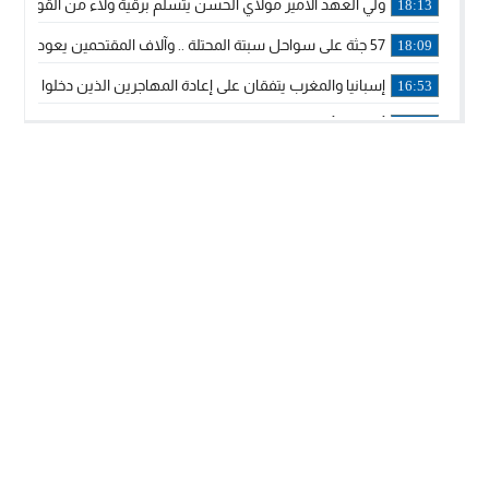
ولي العهد الأمير مولاي الحسن يتسلم برقية ولاء من القوات الم
18:13
57 جثة على سواحل سبتة المحتلة .. وآلاف المقتحمين يعودون إلى المغرب
18:09
إسبانيا والمغرب يتفقان على إعادة المهاجرين الذين دخلوا سبتة ا
16:53
أكد على أن المشاريع الكبرى للدولة تتجاوز الزمن الحكومي.. “
16:51
جلالة الملك: نعيش مرحلة يجب أن تسود فيها الثقة.. والاستقرار 
21:48
آسفي: إعطاء انطلاقة وتدشين مشاريع ذات طابع تنموي
14:36
نشرة إنذارية.. موجة حرارة مرتقبة تصل إلى 47 درجة
18:15
تعليقا على طريق دونالد ترامب السريع.. الرئيس الأمريكي يشكر
18:13
القضاء ينتصر لحق العلاج..”لايمكن مطالبة مواطن بأداء مصاريف
11:53