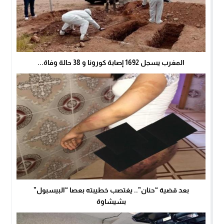
المغرب يسجل 1692 إصابة كورونا و 38 حالة وفاة...
بعد قضية “حنان”.. يغتصب خطيبته بعصا “البيسبول”
بشيشاوة