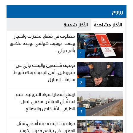
زووم
الأكثر مشاهدة
الأكثر شعبية
مطلوب في قضايا مخدرات واحتجاز
وعنف.. توقيف هولندي بوجدة ملاحق
بأمر دولي...
1
توقيف شخصين والبحث جاري عن
متورطين.. أمن الجديدة يفك خيوط
سرقات المنازل
2
ارتفاع أسعار المواد البترولية.. دعم
استثنائي المباشر لمهنيي النقل
الطرقي للأشخاص والبضائع
3
خولة بيات إبنة مدينة أسفي، تمثل
المغرب في برنامج مدرب ركوب