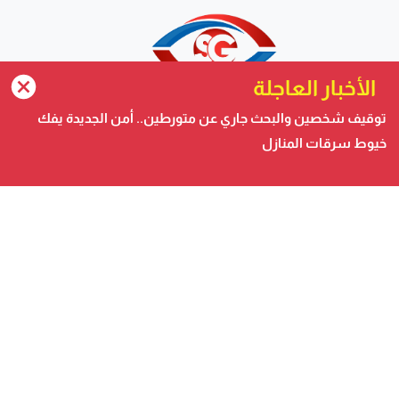
الأخبار العاجلة
توقيف شخصين والبحث جاري عن متورطين.. أمن الجديدة يفك
خيوط سرقات المنازل
صحيفة الكترونية متجددة على مدار الساعة تصدر عن شركة
safigoud media
أسفي كود | safigoud.com
© 2026 جميع الحقوق محفوظة.
safigoud.com